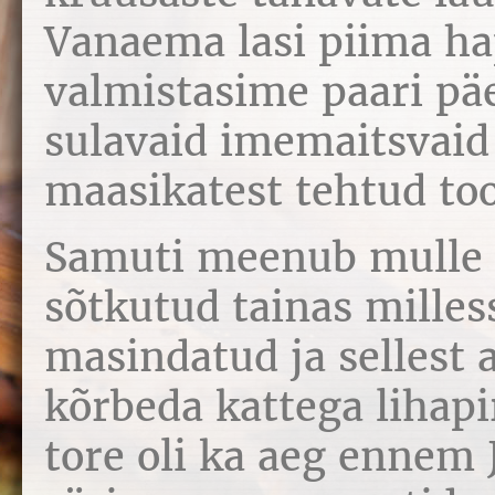
Vanaema lasi piima ha
valmistasime paari p
sulavaid imemaitsvai
maasikatest tehtud to
Samuti meenub mulle 
sõtkutud tainas milless
masindatud ja sellest 
kõrbeda kattega lihap
tore oli ka aeg ennem J