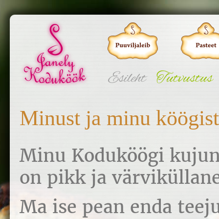
Esileht
Tutvustus
Minust ja minu köögist
Minu Koduköögi kujun
on pikk ja värviküllane
Ma ise pean enda teej