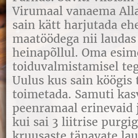
Virumaal vanaema Alla
sain kätt harjutada eh
maatöödega nii laudas
heinapõllul. Oma esi
toiduvalmistamisel te
Uulus kus sain köögis
toimetada. Samuti ka
peenramaal erinevaid j
kui sai 3 liitrise purgi
kruusaste tänavate lau