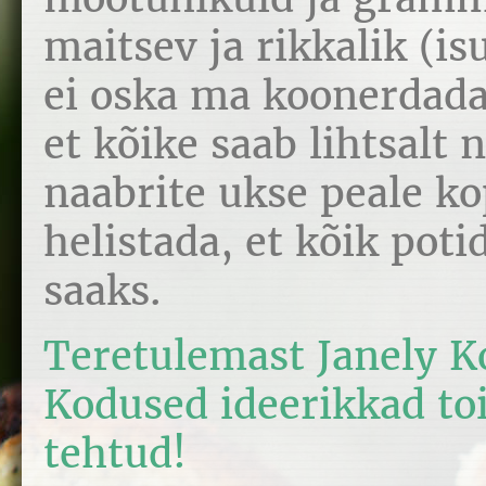
maitsev ja rikkalik (is
ei oska ma koonerdada 
et kõike saab lihtsalt 
naabrite ukse peale k
helistada, et kõik pot
saaks.
Teretulemast Janely K
Kodused ideerikkad to
tehtud!