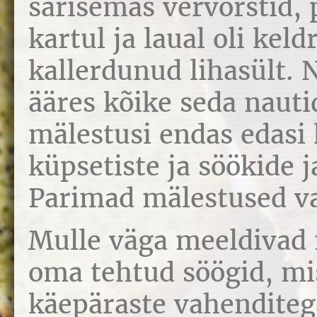
särisemas vervorstid, 
kartul ja laual oli keld
kallerdunud lihasült.
ääres kõike seda nauti
mälestusi endas edasi
küpsetiste ja söökide j
Parimad mälestused va
Mulle väga meeldivad 
oma tehtud söögid, mi
käepäraste vahenditeg