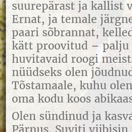
suurepärast ja kallist
Ernat, ja temale järgne
paari sõbrannat, kelle
kätt proovitud – palju 
huvitavaid roogi meist
nüüdseks olen jõudnu
Tõstamaale, kuhu olen
oma kodu koos abikaa
Olen sündinud ja kasv
Pärnus. Suviti viibisin