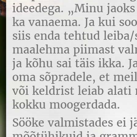
ideedega. „Minu jaoks 
ka vanaema. Ja kui soo
siis enda tehtud leiba/s
maalehma piimast valm
ja kõhu sai täis ikka. J
oma sõpradele, et meil
või keldrist leiab alat
kokku moogerdada.
Sööke valmistades ei j
mõõtühikuid ja gramme,